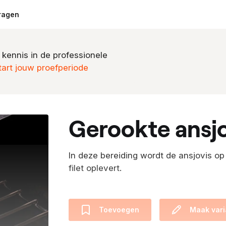
ragen
 kennis in de professionele
tart jouw proefperiode
gerookte ansj
In deze bereiding wordt de ansjovis o
filet oplevert.
Toevoegen
Maak vari