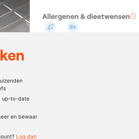
Allergenen & dieetwensen
Vis
Pescotarisch
eken
Ingrediënten
1500
gram
ansjovis
10
gram
zout
duizenden
efs
300
ml.
olijfolie
jd up-to-date
Recept omrekenen
iseer en bewaar
-
+
count?
Log dan