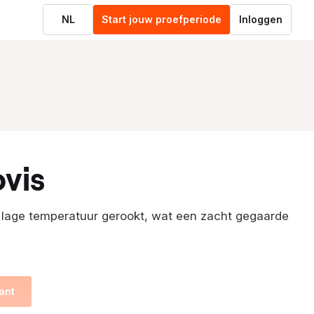
NL
Start jouw proefperiode
Inloggen
ovis
p lage temperatuur gerookt, wat een zacht gegaarde
ant