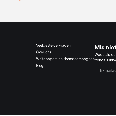
0.5x
1x
2x
4x
Veelgestelde vragen
Mis niet
Over ons
Wees als ee
Whitepapers en themacampagnes
trends. Ont
Blog