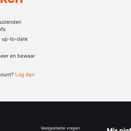
150
ml.
rodewijnazijn
100
gram
kalfsjus
500
ml.
olijfolie
duizenden
efs
100
ml.
notenolie
jd up-to-date
Recept omrekenen
iseer en bewaar
-
+
count?
Log dan
0.5x
1x
2x
4x
Veelgestelde vragen
Mis niet