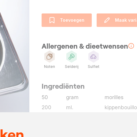
Toevoegen
Maak vari
Allergenen & dieetwensen
Noten
Selderij
Sulfiet
Ingrediënten
50
gram
morilles
200
ml.
kippenbouill
2
eetl.
balsamicoazi
1
eetl.
gembervocht
eken