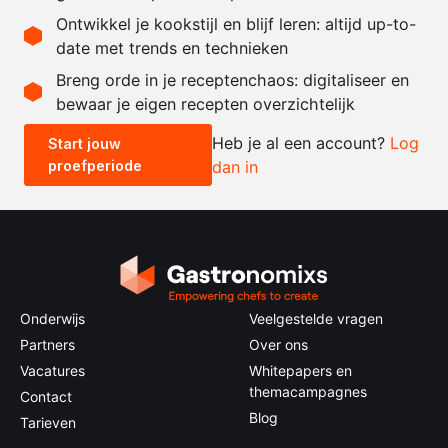
1
theel.
zout
Ontwikkel je kookstijl en blijf leren: altijd up-to-
date met trends en technieken
Recept omrekenen
Breng orde in je receptenchaos: digitaliseer en
bewaar je eigen recepten overzichtelijk
-
+
Heb je al een account?
Log
Start jouw
proefperiode
dan in
0.5x
1x
2x
4x
Onderwijs
Veelgestelde vragen
Partners
Over ons
Vacatures
Whitepapers en
themacampagnes
Contact
Blog
Tarieven