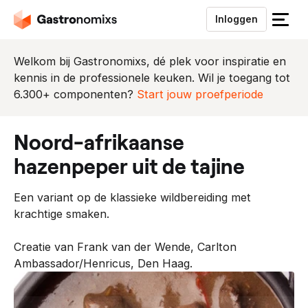
Inloggen
S
l
u
Welkom bij Gastronomixs, dé plek voor inspiratie en
i
kennis in de professionele keuken. Wil je toegang tot
t
6.300+ componenten?
Start jouw proefperiode
h
e
noord-afrikaanse
t
m
hazenpeper uit de tajine
e
n
Een variant op de klassieke wildbereiding met
u
krachtige smaken.
Creatie van Frank van der Wende, Carlton
Ambassador/Henricus, Den Haag.