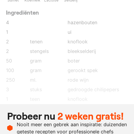
Sulfiet
Koemelk
Lactose
Selderij
Ingrediënten
4
hazenbouten
1
ui
2
tenen
knoflook
2
stengels
bleekselderij
50
gram
boter
100
gram
gerookt spek
250
ml.
rode wijn
3
stuks
gedroogde chilipepers
1
teen
knoflook
1
theel.
korianderzaad
Probeer nu
2 weken gratis!
1
theel.
karwijzaad
Nooit meer een gebrek aan inspiratie: duizenden
1
geroosterde paprika
geteste recepten voor professionele chefs