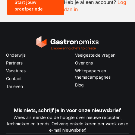
Heb je al een account?
Log
Start jouw
proefperiode
dan in
0.5x
1x
2x
4x
Onderwijs
Veelgestelde vragen
Partners
Over ons
Vacatures
Whitepapers en
themacampagnes
Contact
Blog
Tarieven
Mis niets, schrijf je in voor onze nieuwsbrief
Wees als eerste op de hoogte over nieuwe recepten,
technieken en trends. Ontvang enkele keren per week onze
e-mail nieuwsbrief.