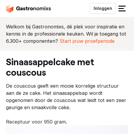
Inloggen
S
l
u
Welkom bij Gastronomixs, dé plek voor inspiratie en
i
kennis in de professionele keuken. Wil je toegang tot
t
6.300+ componenten?
Start jouw proefperiode
h
e
sinaasappelcake met
t
m
couscous
e
n
De couscous geeft een mooie korrelige structuur
u
aan de ze cake. Het sinaasappelsap wordt
opgenomen door de couscous wat leidt tot een zeer
geurige en smaakvolle cake.
Receptuur voor 950 gram.