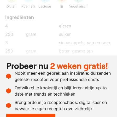
Gluten
Koemelk
Lactose
Ei
Vegetarisch
Ingrediënten
4
eieren
250
gram
suiker
3
sinaasappels
, sap en rasp
250
gram
boter
, gesmolten
150
gram
bloem
Probeer nu
2 weken gratis!
5
gram
bakpoeder
Nooit meer een gebrek aan inspiratie: duizenden
100
gram
couscous
geteste recepten voor professionele chefs
100
gram
suiker
Ontwikkel je kookstijl en blijf leren: altijd up-to-
date met trends en technieken
Recept omrekenen
Breng orde in je receptenchaos: digitaliseer en
bewaar je eigen recepten overzichtelijk
-
+