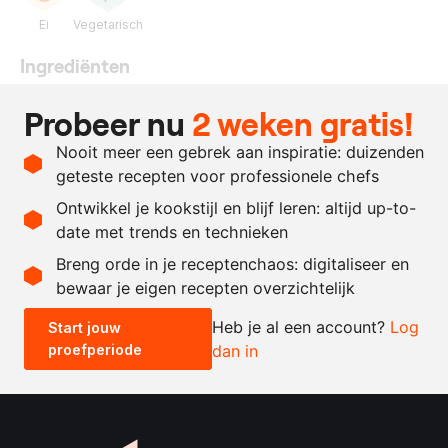
Ei
Vegetarisch
Ingrediënten
1
stengel
citroengras
Probeer nu
2 weken gratis!
250
ml.
sinaasappelsap
Nooit meer een gebrek aan inspiratie: duizenden
120
gram
eidooier
geteste recepten voor professionele chefs
75
gram
suiker
Ontwikkel je kookstijl en blijf leren: altijd up-to-
date met trends en technieken
Recept omrekenen
Breng orde in je receptenchaos: digitaliseer en
bewaar je eigen recepten overzichtelijk
-
+
Heb je al een account?
Log
Start jouw
proefperiode
dan in
0.5x
1x
2x
4x