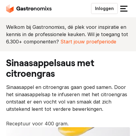
Inloggen
S
l
u
Welkom bij Gastronomixs, dé plek voor inspiratie en
i
kennis in de professionele keuken. Wil je toegang tot
t
6.300+ componenten?
Start jouw proefperiode
h
e
sinaasappelsaus met
t
m
citroengras
e
n
Sinaasappel en citroengras gaan goed samen. Door
u
het sinaasappelsap te infuseren met het citroengras
ontstaat er een vocht vol van smaak dat zich
uitstekend leent tot verdere bewerkingen.
Receptuur voor 400 gram.