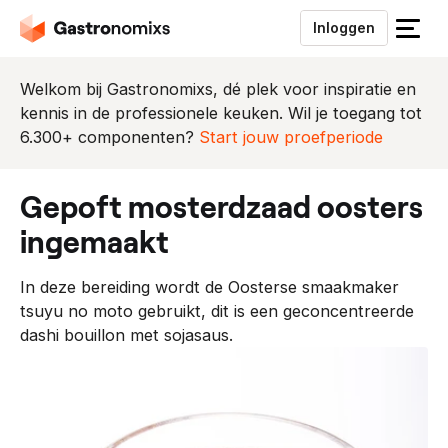
Inloggen
S
l
u
Welkom bij Gastronomixs, dé plek voor inspiratie en
i
kennis in de professionele keuken. Wil je toegang tot
t
6.300+ componenten?
Start jouw proefperiode
h
e
gepoft mosterdzaad oosters
t
m
ingemaakt
e
n
In deze bereiding wordt de Oosterse smaakmaker
u
tsuyu no moto gebruikt, dit is een geconcentreerde
dashi bouillon met sojasaus.