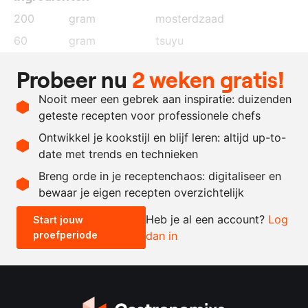
200
gram
mosterdzaad
60
gram
tsuyu
60
gram
ponzu
Probeer nu
2 weken gratis!
60
gram
sushiazijn
Nooit meer een gebrek aan inspiratie: duizenden
50
gram
olijfolie, Arbequina
geteste recepten voor professionele chefs
10
gram
sesamolie
Ontwikkel je kookstijl en blijf leren: altijd up-to-
date met trends en technieken
Recept omrekenen
Breng orde in je receptenchaos: digitaliseer en
bewaar je eigen recepten overzichtelijk
-
+
Heb je al een account?
Log
Start jouw
proefperiode
dan in
0.5x
1x
2x
4x