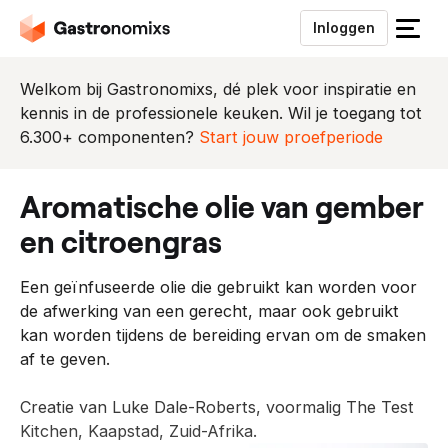
Inloggen
S
l
u
Welkom bij Gastronomixs, dé plek voor inspiratie en
i
kennis in de professionele keuken. Wil je toegang tot
t
6.300+ componenten?
Start jouw proefperiode
h
e
aromatische olie van gember
t
m
en citroengras
e
n
Een geïnfuseerde olie die gebruikt kan worden voor
u
de afwerking van een gerecht, maar ook gebruikt
kan worden tijdens de bereiding ervan om de smaken
af te geven.
Creatie van Luke Dale-Roberts, voormalig The Test
Kitchen, Kaapstad, Zuid-Afrika.