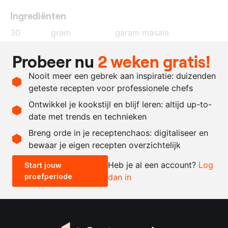
Ingrediënten
30
gram
garam masala
40
gram
eiwit
Probeer nu
2 weken gratis!
1
pakje
obulatovellen
Nooit meer een gebrek aan inspiratie: duizenden
zout
geteste recepten voor professionele chefs
rijstolie
Ontwikkel je kookstijl en blijf leren: altijd up-to-
date met trends en technieken
Recept omrekenen
Breng orde in je receptenchaos: digitaliseer en
bewaar je eigen recepten overzichtelijk
-
+
Heb je al een account?
Log
Start jouw
proefperiode
dan in
0.5x
1x
2x
4x