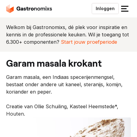
Inloggen
S
l
u
Welkom bij Gastronomixs, dé plek voor inspiratie en
i
kennis in de professionele keuken. Wil je toegang tot
t
6.300+ componenten?
Start jouw proefperiode
h
e
garam masala krokant
t
m
Garam masala, een Indiaas specerijenmengsel,
e
bestaat onder andere uit kaneel, steranijs, komijn,
n
koriander en peper.
u
Creatie van Ollie Schuiling, Kasteel Heemstede*,
Houten.