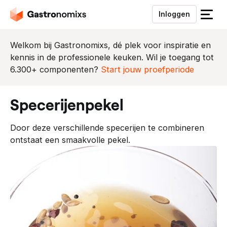
Inloggen
S
l
u
Welkom bij Gastronomixs, dé plek voor inspiratie en
i
kennis in de professionele keuken. Wil je toegang tot
t
6.300+ componenten?
Start jouw proefperiode
h
e
specerijenpekel
t
m
Door deze verschillende specerijen te combineren
e
ontstaat een smaakvolle pekel.
n
u