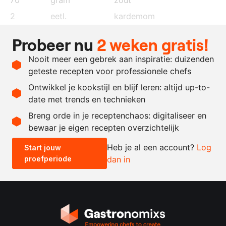
2
eetl.
kardemom
2
eetl.
korianderzaad
Probeer nu
2 weken gratis!
2
steranijs
Nooit meer een gebrek aan inspiratie: duizenden
1
eetl.
szechuanpeper
geteste recepten voor professionele chefs
1
eetl.
zwarte peper
Ontwikkel je kookstijl en blijf leren: altijd up-to-
date met trends en technieken
Recept omrekenen
Breng orde in je receptenchaos: digitaliseer en
bewaar je eigen recepten overzichtelijk
-
+
Heb je al een account?
Log
Start jouw
proefperiode
dan in
0.5x
1x
2x
4x