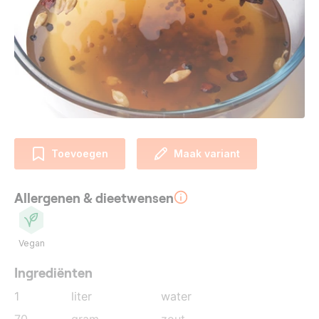
Toevoegen
Maak variant
Allergenen & dieetwensen
Vegan
Ingrediënten
1
liter
water
70
gram
zout