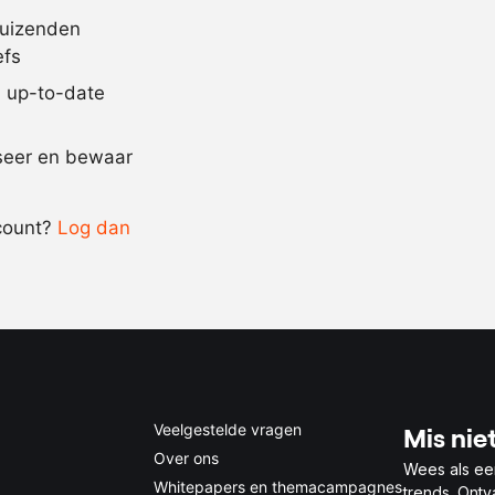
3
eetl.
gebakken uit
duizenden
efs
1
sinaasappel
,
jd up-to-date
Recept omrekenen
iseer en bewaar
-
+
count?
Log dan
0.5x
1x
2x
4x
Veelgestelde vragen
Mis niet
Over ons
Wees als ee
Whitepapers en themacampagnes
trends. Ont