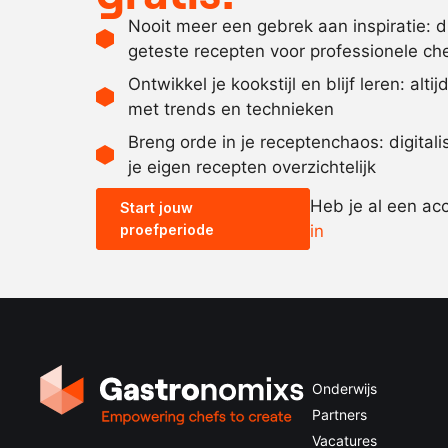
Nooit meer een gebrek aan inspiratie: 
geteste recepten voor professionele ch
Ontwikkel je kookstijl en blijf leren: alti
met trends en technieken
Breng orde in je receptenchaos: digital
je eigen recepten overzichtelijk
Heb je al een ac
Start jouw
proefperiode
in
Onderwijs
Partners
Vacatures