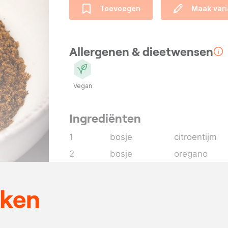
Toevoegen
Maak vari
Allergenen & dieetwensen
Vegan
Ingrediënten
1
bosje
citroentijm
2
bosje
oregano
1
bol
knoflook
40
gram
paprikapoed
eken
2
rode chilipep
3
theel.
zwarte pepe