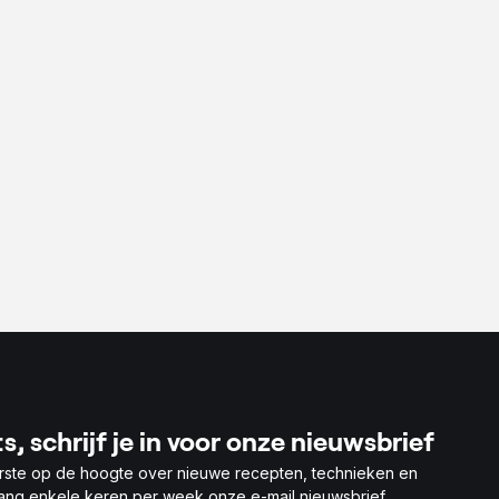
jes
 geraspt
s, schrijf je in voor onze nieuwsbrief
rste op de hoogte over nieuwe recepten, technieken en
vang enkele keren per week onze e-mail nieuwsbrief.