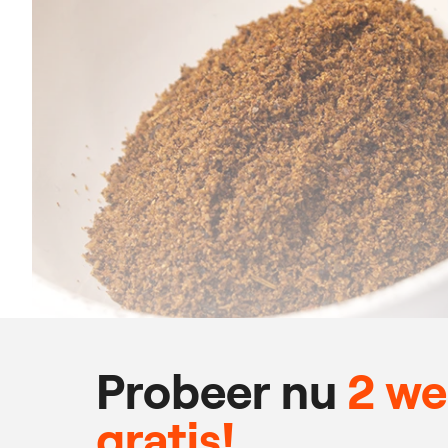
Probeer nu
2 w
gratis!