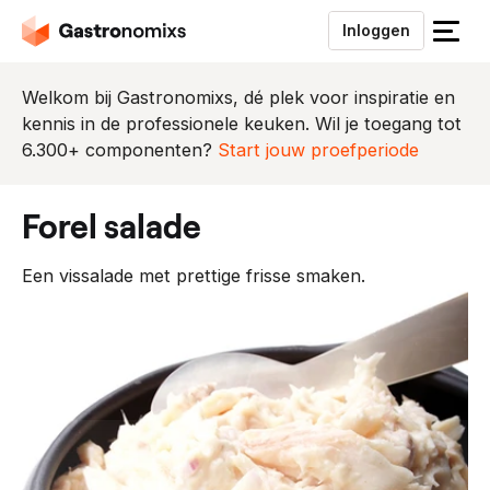
Inloggen
S
l
u
Welkom bij Gastronomixs, dé plek voor inspiratie en
i
kennis in de professionele keuken. Wil je toegang tot
t
6.300+ componenten?
Start jouw proefperiode
h
e
forel salade
t
m
Een vissalade met prettige frisse smaken.
e
n
u