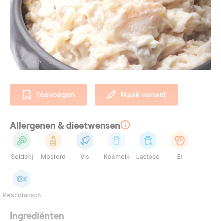
Toevoegen
Maak variant
Allergenen & dieetwensen
Selderij
Mosterd
Vis
Koemelk
Lactose
Ei
Pescotarisch
Ingrediënten