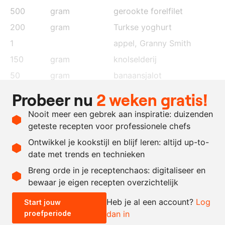
500
gram
gerookte forelfilet
200
gram
Turkse yoghurt
1
appel, Granny Smith
150
gram
knolselderij
50
gram
banaansjalot
50
gram
mayonaise
Probeer nu
2 weken gratis!
naar
tabasco
Nooit meer een gebrek aan inspiratie: duizenden
behoefte
geteste recepten voor professionele chefs
zout en peper
Ontwikkel je kookstijl en blijf leren: altijd up-to-
date met trends en technieken
Recept omrekenen
Breng orde in je receptenchaos: digitaliseer en
bewaar je eigen recepten overzichtelijk
-
+
Heb je al een account?
Log
Start jouw
proefperiode
dan in
0.5x
1x
2x
4x