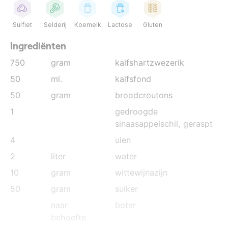
Sulfiet
Selderij
Koemelk
Lactose
Gluten
Ingrediënten
750
gram
kalfshartzwezerik
50
ml.
kalfsfond
50
gram
broodcroutons
1
gedroogde
sinaasappelschil
, geraspt
4
uien
2
liter
water
10
gram
wittewijnazijn
50
gram
suiker
naar
boter
behoefte