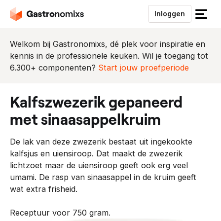
Inloggen
S
l
u
Welkom bij Gastronomixs, dé plek voor inspiratie en
i
kennis in de professionele keuken. Wil je toegang tot
t
6.300+ componenten?
Start jouw proefperiode
h
e
kalfszwezerik gepaneerd
t
m
met sinaasappelkruim
e
n
De lak van deze zwezerik bestaat uit ingekookte
u
kalfsjus en uiensiroop. Dat maakt de zwezerik
lichtzoet maar de uiensiroop geeft ook erg veel
umami. De rasp van sinaasappel in de kruim geeft
wat extra frisheid.
Receptuur voor 750 gram.