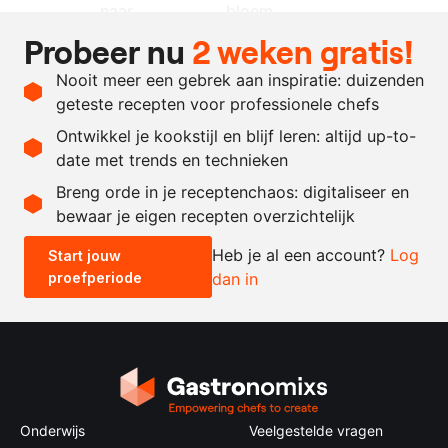
naar
bloem
behoefte
Probeer nu
2 weken gratis!
naar
azijn
Nooit meer een gebrek aan inspiratie: duizenden
behoefte
geteste recepten voor professionele chefs
zout
Ontwikkel je kookstijl en blijf leren: altijd up-to-
date met trends en technieken
Recept omrekenen
Breng orde in je receptenchaos: digitaliseer en
bewaar je eigen recepten overzichtelijk
-
+
Heb je al een account?
Log
Start jouw
proefperiode
dan in
0.5x
1x
2x
4x
Onderwijs
Veelgestelde vragen