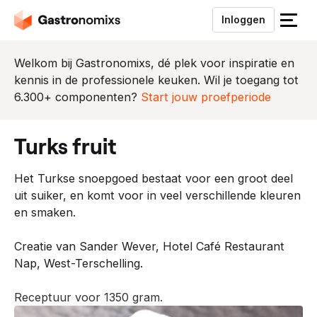
Inloggen
S
l
u
Welkom bij Gastronomixs, dé plek voor inspiratie en
i
kennis in de professionele keuken. Wil je toegang tot
t
6.300+ componenten?
Start jouw proefperiode
h
e
turks fruit
t
m
Het Turkse snoepgoed bestaat voor een groot deel
e
uit suiker, en komt voor in veel verschillende kleuren
n
en smaken.
u
Creatie van Sander Wever, Hotel Café Restaurant
Nap, West-Terschelling.
Receptuur voor 1350 gram.