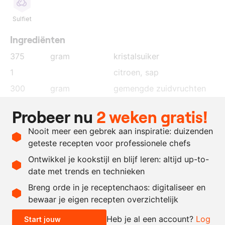
Sulfiet
Ingrediënten
375
gram
kristalsuiker
1
citroen
, sap
300
gram
gemengde zuidvruchten
25
gram
gelatine
Probeer nu
2 weken gratis!
85
gram
maïzena
Nooit meer een gebrek aan inspiratie: duizenden
500
ml.
water
geteste recepten voor professionele chefs
40
gram
poedersuiker
Ontwikkel je kookstijl en blijf leren: altijd up-to-
date met trends en technieken
Recept omrekenen
Breng orde in je receptenchaos: digitaliseer en
bewaar je eigen recepten overzichtelijk
-
+
Heb je al een account?
Log
Start jouw