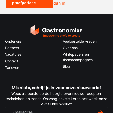
proefperiode
dan in
0.5x
1x
2x
4x
Onderwijs
Veelgestelde vragen
Partners
Over ons
Vacatures
Whitepapers en
themacampagnes
Contact
Blog
Tarieven
Mis niets, schrijf je in voor onze nieuwsbrief
Wees als eerste op de hoogte over nieuwe recepten,
technieken en trends. Ontvang enkele keren per week onze
e-mail nieuwsbrief.