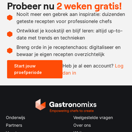
Probeer nu
2 weken gratis!
100
gram
gedroogde abrikoos
Nooit meer een gebrek aan inspiratie: duizenden
100
ml.
suikerwater
geteste recepten voor professionele chefs
1
vanillepeul
Ontwikkel je kookstijl en blijf leren: altijd up-to-
date met trends en technieken
Recept omrekenen
Breng orde in je receptenchaos: digitaliseer en
bewaar je eigen recepten overzichtelijk
-
+
Heb je al een account?
Log
Start jouw
proefperiode
dan in
0.5x
1x
2x
4x
Onderwijs
Veelgestelde vragen
Partners
Over ons