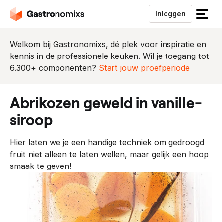
Inloggen
S
l
u
Welkom bij Gastronomixs, dé plek voor inspiratie en
i
kennis in de professionele keuken. Wil je toegang tot
t
6.300+ componenten?
Start jouw proefperiode
h
e
abrikozen geweld in vanille-
t
m
siroop
e
n
Hier laten we je een handige techniek om gedroogd
u
fruit niet alleen te laten wellen, maar gelijk een hoop
smaak te geven!