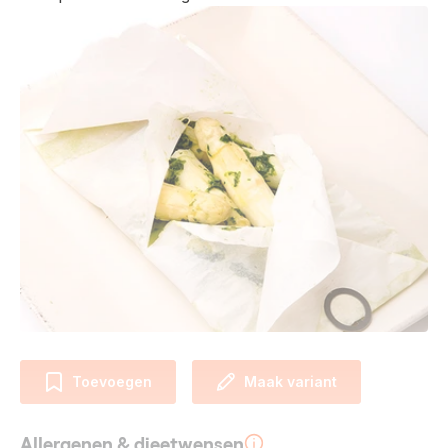
Toevoegen
Maak variant
Allergenen & dieetwensen