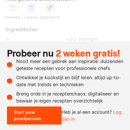
Koemelk
Lactose
Vegetarisch
Ingrediënten
6
witte asperges
20
gram
peterselie
Probeer nu
2 weken gratis!
30
gram
boter
Nooit meer een gebrek aan inspiratie: duizenden
naar
zout en peper
geteste recepten voor professionele chefs
behoefte
Ontwikkel je kookstijl en blijf leren: altijd up-to-
date met trends en technieken
Recept omrekenen
Breng orde in je receptenchaos: digitaliseer en
bewaar je eigen recepten overzichtelijk
-
+
Heb je al een account?
Log
Start jouw
proefperiode
dan in
0.5x
1x
2x
4x