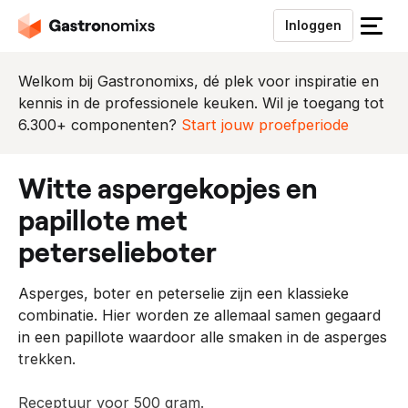
Inloggen
S
l
u
Welkom bij Gastronomixs, dé plek voor inspiratie en
i
kennis in de professionele keuken. Wil je toegang tot
t
6.300+ componenten?
Start jouw proefperiode
h
e
witte aspergekopjes en
t
m
papillote met
e
peterselieboter
n
u
Asperges, boter en peterselie zijn een klassieke
combinatie. Hier worden ze allemaal samen gegaard
in een papillote waardoor alle smaken in de asperges
trekken.
Receptuur voor 500 gram.