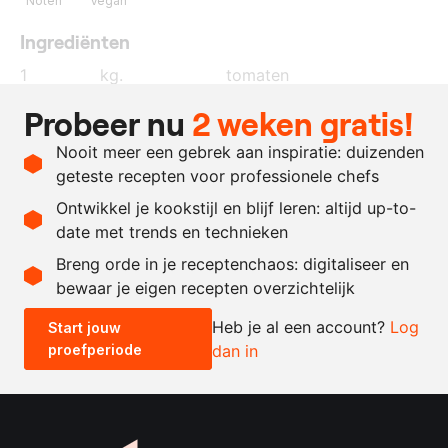
Noten
Vegan
Ingrediënten
1
kg.
tomaten
40
gram
dragon
Probeer nu
2 weken gratis!
5
gram
amandelolie
Nooit meer een gebrek aan inspiratie: duizenden
naar
zout en peper
geteste recepten voor professionele chefs
behoefte
Ontwikkel je kookstijl en blijf leren: altijd up-to-
date met trends en technieken
Recept omrekenen
Breng orde in je receptenchaos: digitaliseer en
bewaar je eigen recepten overzichtelijk
-
+
Heb je al een account?
Log
Start jouw
proefperiode
dan in
0.5x
1x
2x
4x