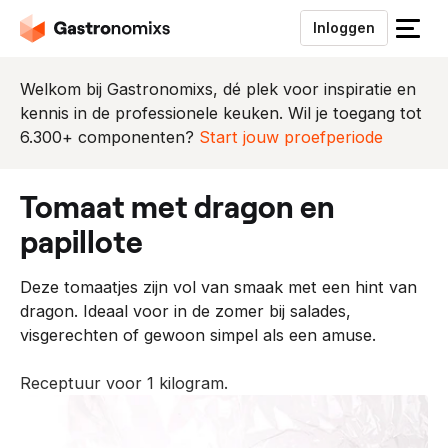
Inloggen
S
l
u
Welkom bij Gastronomixs, dé plek voor inspiratie en
i
kennis in de professionele keuken. Wil je toegang tot
t
6.300+ componenten?
Start jouw proefperiode
h
e
tomaat met dragon en
t
m
papillote
e
n
Deze tomaatjes zijn vol van smaak met een hint van
u
dragon. Ideaal voor in de zomer bij salades,
visgerechten of gewoon simpel als een amuse.
Receptuur voor 1 kilogram.