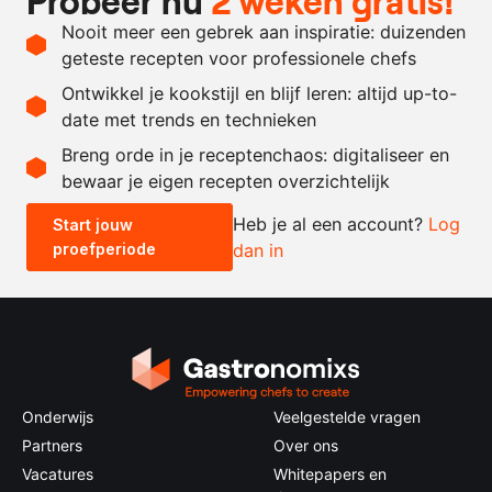
Probeer nu
2 weken gratis!
1
kg.
Hollandse garnalen,
Nooit meer een gebrek aan inspiratie: duizenden
ongepeld
geteste recepten voor professionele chefs
300
gram
grof zout
Ontwikkel je kookstijl en blijf leren: altijd up-to-
date met trends en technieken
Recept omrekenen
Breng orde in je receptenchaos: digitaliseer en
bewaar je eigen recepten overzichtelijk
-
+
Heb je al een account?
Log
Start jouw
proefperiode
dan in
0.5x
1x
2x
4x
Onderwijs
Veelgestelde vragen
Partners
Over ons
Vacatures
Whitepapers en