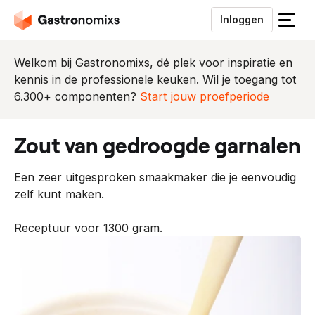
Inloggen
S
l
u
Welkom bij Gastronomixs, dé plek voor inspiratie en
i
kennis in de professionele keuken. Wil je toegang tot
t
6.300+ componenten?
Start jouw proefperiode
h
e
zout van gedroogde garnalen
t
m
Een zeer uitgesproken smaakmaker die je eenvoudig
e
zelf kunt maken.
n
u
Receptuur voor 1300 gram.