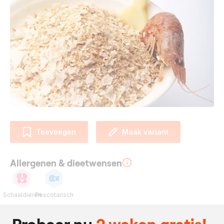
Toevoegen
Maak variant
Allergenen & dieetwensen
Schaaldieren
Pescotarisch
Ingrediënten