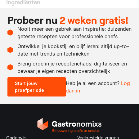
Ingrediënten
250
ml.
lycheesap
Probeer nu
2 weken gratis!
50
gram
appelsap
Nooit meer een gebrek aan inspiratie: duizenden
180
gram
suiker
geteste recepten voor professionele chefs
30
gram
eiwitpoeder
Ontwikkel je kookstijl en blijf leren: altijd up-to-
date met trends en technieken
Recept omrekenen
Breng orde in je receptenchaos: digitaliseer en
bewaar je eigen recepten overzichtelijk
-
+
Heb je al een account?
Log
Start jouw
proefperiode
dan in
0.5x
1x
2x
4x
Onderwijs
Veelgestelde vragen