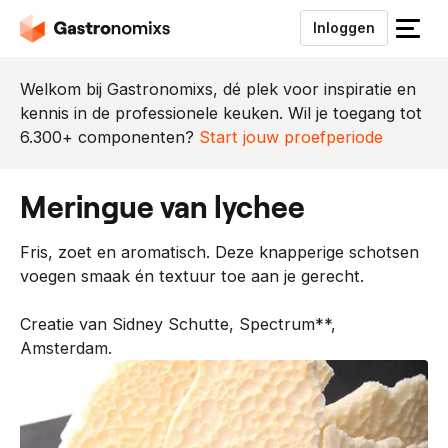
Inloggen
S
l
u
Welkom bij Gastronomixs, dé plek voor inspiratie en
i
kennis in de professionele keuken. Wil je toegang tot
t
6.300+ componenten?
Start jouw proefperiode
h
e
meringue van lychee
t
m
Fris, zoet en aromatisch. Deze knapperige schotsen
e
voegen smaak én textuur toe aan je gerecht.
n
u
Creatie van Sidney Schutte, Spectrum**,
Amsterdam.