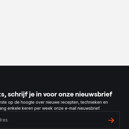
s, schrijf je in voor onze nieuwsbrief
rste op de hoogte over nieuwe recepten, technieken en
vang enkele keren per week onze e-mail nieuwsbrief.