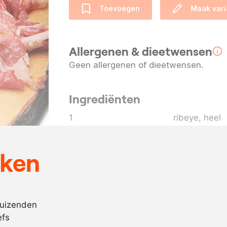
Toevoegen
Maak vari
Allergenen & dieetwensen
Geen allergenen of dieetwensen.
Ingrediënten
1
ribeye, heel
400
gram
grof zout
100
gram
bruine baste
eken
1
bosje
rozemarijn
1
bosje
tijm
5
tenen
knoflook
duizenden
efs
30
gram
zwarte peper