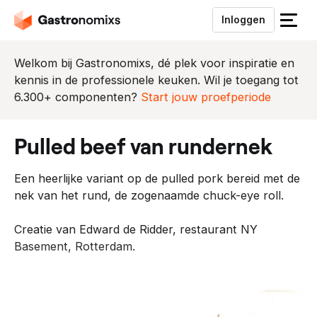
Inloggen
S
l
u
Welkom bij Gastronomixs, dé plek voor inspiratie en
i
kennis in de professionele keuken. Wil je toegang tot
t
6.300+ componenten?
Start jouw proefperiode
h
e
pulled beef van rundernek
t
m
Een heerlijke variant op de
pulled pork
bereid met de
e
nek van het rund, de zogenaamde
chuck-eye roll.
n
u
Creatie van Edward de Ridder, restaurant NY
Basement, Rotterdam.