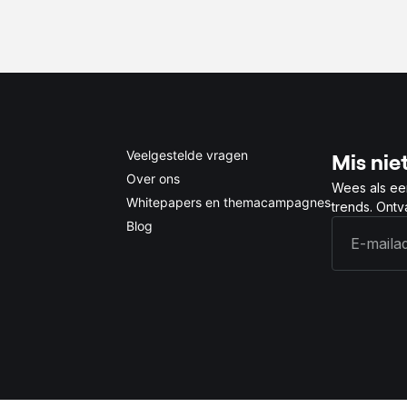
0.5x
1x
2x
4x
Veelgestelde vragen
Mis niet
Over ons
Wees als ee
Whitepapers en themacampagnes
trends. Ont
Blog