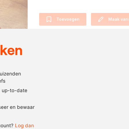
Toevoegen
Maak vari
Allergenen & dieetwensen
eken
Geen allergenen of dieetwensen.
Ingrediënten
duizenden
efs
320
gram
runderhaas
jd up-to-date
Recept omrekenen
iseer en bewaar
-
+
count?
Log dan