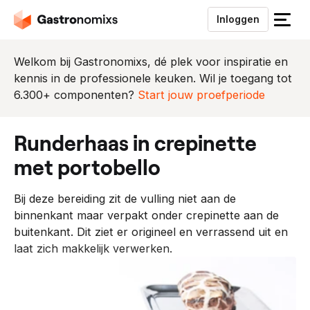
Inloggen
S
l
u
Welkom bij Gastronomixs, dé plek voor inspiratie en
i
kennis in de professionele keuken. Wil je toegang tot
t
6.300+ componenten?
Start jouw proefperiode
h
e
runderhaas in crepinette
t
m
met portobello
e
n
Bij deze bereiding zit de vulling niet aan de
u
binnenkant maar verpakt onder crepinette aan de
buitenkant. Dit ziet er origineel en verrassend uit en
laat zich makkelijk verwerken.