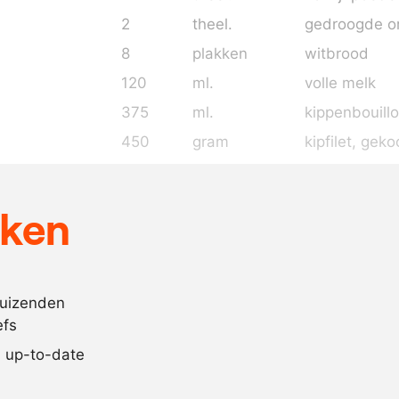
2
theel.
gedroogde o
8
plakken
witbrood
120
ml.
volle melk
375
ml.
kippenbouill
450
gram
kipfilet, geko
20
gram
parmezaan
naar
zout en pepe
eken
behoefte
naar
melk
behoefte
duizenden
naar
kippenbouill
efs
behoefte
jd up-to-date
Recept omrekenen