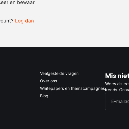
iseer en bewaar
-
+
count?
Log dan
0.5x
1x
2x
4x
Veelgestelde vragen
Mis niet
Over ons
Wees als ee
Whitepapers en themacampagnes
trends. Ont
Blog