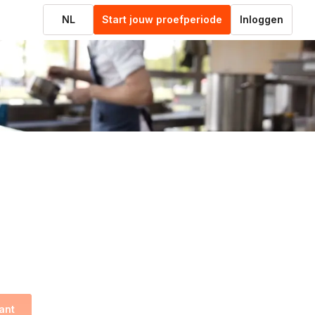
NL
Start jouw proefperiode
Inloggen
ant