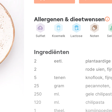
Allergenen & dieetwensen
Sulfiet
Koemelk
Lactose
Noten
Sel
Ingrediënten
2
eetl.
plantaardige 
2
rode uien
, f
5
tenen
knoflook
, fij
25
gram
pecannoten
,
250
ml.
gele chilipas
120
ml.
chilipasta
1
theel.
komijnpoede