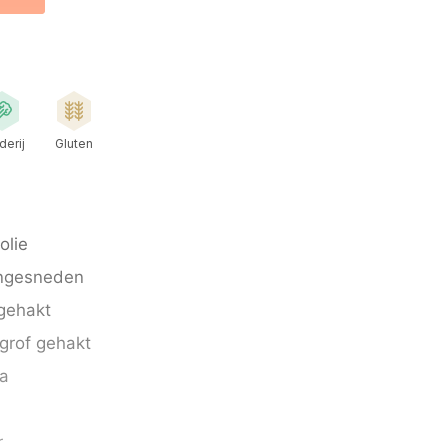
derij
Gluten
olie
ijngesneden
ngehakt
 grof gehakt
ta
r