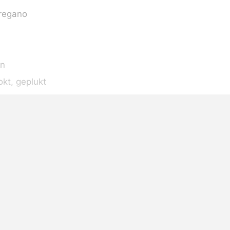
regano
on
okt, geplukt
r
on