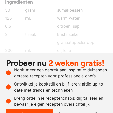
Ingrediënten
50
gram
sumakbessen
125
ml.
warm water
0.5
citroen
, sap
2
theel.
kristalsuiker
granaatappelsiroop
200
ml.
olijfolie
1
takje
tijm
Probeer nu
2 weken gratis!
1
teen
knoflook
, gehakt
Nooit meer een gebrek aan inspiratie: duizenden
naar
zout en peper
geteste recepten voor professionele chefs
behoefte
Ontwikkel je kookstijl en blijf leren: altijd up-to-
date met trends en technieken
Recept omrekenen
Breng orde in je receptenchaos: digitaliseer en
bewaar je eigen recepten overzichtelijk
-
+