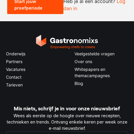
Heb je al een account?
Log
Start jouw
proefperiode
dan in
0.5x
1x
2x
4x
Onderwijs
Veelgestelde vragen
Partners
Over ons
Vacatures
Whitepapers en
themacampagnes
Contact
Blog
Tarieven
Mis niets, schrijf je in voor onze nieuwsbrief
Wees als eerste op de hoogte over nieuwe recepten,
technieken en trends. Ontvang enkele keren per week onze
e-mail nieuwsbrief.