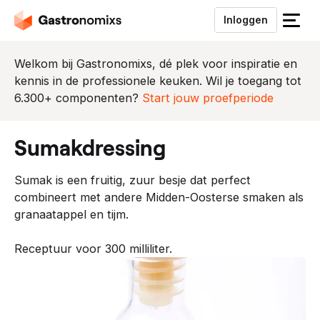
Inloggen
S
l
u
Welkom bij Gastronomixs, dé plek voor inspiratie en
i
kennis in de professionele keuken. Wil je toegang tot
t
6.300+ componenten?
Start jouw proefperiode
h
e
sumakdressing
t
m
Sumak is een fruitig, zuur besje dat perfect
e
combineert met andere Midden-Oosterse smaken als
n
granaatappel en tijm.
u
Receptuur voor 300 milliliter.