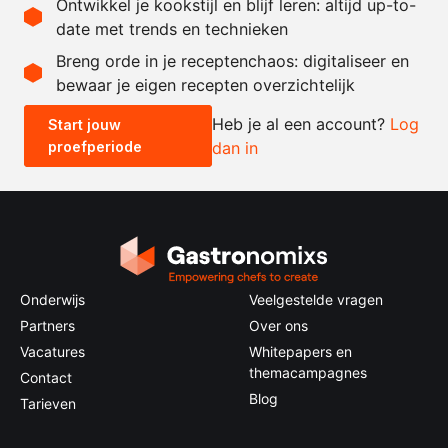
Ontwikkel je kookstijl en blijf leren: altijd up-to-
date met trends en technieken
Recept omrekenen
Breng orde in je receptenchaos: digitaliseer en
bewaar je eigen recepten overzichtelijk
-
+
Heb je al een account?
Log
Start jouw
proefperiode
dan in
0.5x
1x
2x
4x
Onderwijs
Veelgestelde vragen
Partners
Over ons
Vacatures
Whitepapers en
themacampagnes
Contact
Blog
Tarieven