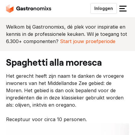
Inloggen
S
l
u
Welkom bij Gastronomixs, dé plek voor inspiratie en
i
kennis in de professionele keuken. Wil je toegang tot
t
6.300+ componenten?
Start jouw proefperiode
h
e
spaghetti alla moresca
t
m
Het gerecht heeft zijn naam te danken de vroegere
e
inwoners van het Middellandse Zee gebied: de
n
Moren. Het gebied is dan ook bepalend voor de
u
ingrediënten die in deze klassieker gebruikt worden
als: olijven, inktvis en oregano.
Receptuur voor circa 10 personen.