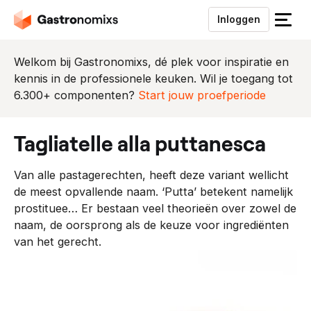
Inloggen
S
l
u
Welkom bij Gastronomixs, dé plek voor inspiratie en
i
kennis in de professionele keuken. Wil je toegang tot
t
6.300+ componenten?
Start jouw proefperiode
h
e
tagliatelle alla puttanesca
t
m
Van alle pastagerechten, heeft deze variant wellicht
e
de meest opvallende naam. ‘Putta’ betekent namelijk
n
prostituee… Er bestaan veel theorieën over zowel de
u
naam, de oorsprong als de keuze voor ingrediënten
van het gerecht.