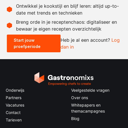
750
gram
tagliatelle
Ontwikkel je kookstijl en blijf leren: altijd up-to-
date met trends en technieken
Recept omrekenen
Breng orde in je receptenchaos: digitaliseer en
bewaar je eigen recepten overzichtelijk
-
+
Heb je al een account?
Log
Start jouw
proefperiode
dan in
0.5x
1x
2x
4x
Onderwijs
Veelgestelde vragen
Partners
Over ons
Vacatures
Whitepapers en
themacampagnes
Contact
Blog
Tarieven