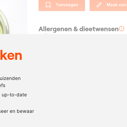
Toevoegen
Maak vari
Allergenen & dieetwensen
Vegan
eken
Ingrediënten
150
gram
neutrale olie
duizenden
efs
200
gram
rucola
jd up-to-date
Recept omrekenen
iseer en bewaar
-
+