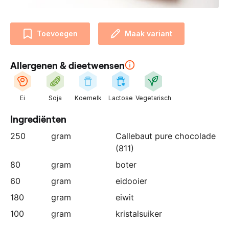
n
z
e
Toevoegen
Maak variant
p
a
Allergenen & dieetwensen
r
t
n
Ei
Soja
Koemelk
Lactose
Vegetarisch
e
r
Ingrediënten
:
250
gram
Callebaut pure chocolade
(811)
80
gram
boter
60
gram
eidooier
180
gram
eiwit
100
gram
kristalsuiker