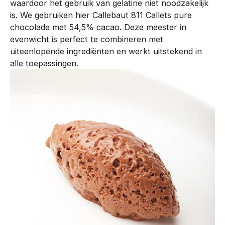
waardoor het gebruik van gelatine niet noodzakelijk
n
is. We gebruiken hier Callebaut 811 Callets pure
t
chocolade met 54,5% cacao. Deze meester in
i
evenwicht is perfect te combineren met
s
uiteenlopende ingrediënten en werkt uitstekend in
o
alle toepassingen.
n
t
w
i
k
k
e
l
d
m
e
t
o