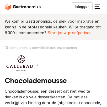
Inloggen
S
l
u
Welkom bij Gastronomixs, dé plek voor inspiratie en
i
kennis in de professionele keuken. Wil je toegang tot
t
6.300+ componenten?
Start jouw proefperiode
h
e
Dit component is ontwikkeld met onze partner:
t
m
D
e
i
n
t
u
c
o
chocolademousse
m
p
Chocolademousse, een dessert dat niet weg te
o
denken is op vele dessertkaarten. De mousse
n
verkrijgt zijn binding door de (afgekoelde) chocolade,
e