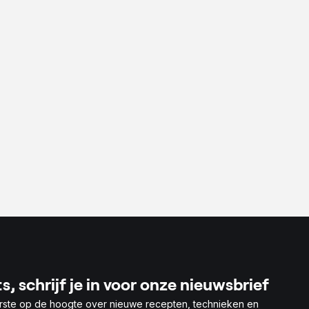
e
s, schrijf je in voor onze nieuwsbrief
rste op de hoogte over nieuwe recepten, technieken en