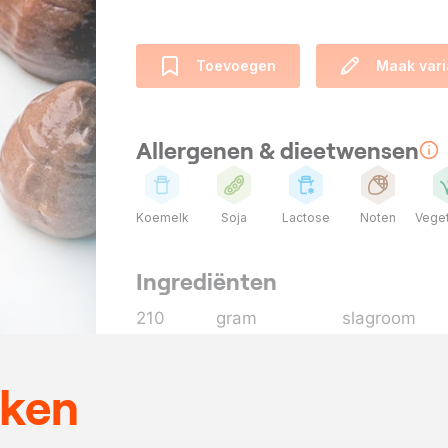
Toevoegen
Maak vari
Allergenen & dieetwensen
Koemelk
Soja
Lactose
Noten
Veget
Ingrediënten
210
gram
slagroom
25
gram
glucose
25
gram
trimoline
eken
100
gram
melkchocola