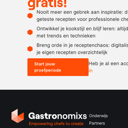
gratis!
Nooit meer een gebrek aan inspiratie: 
geteste recepten voor professionele ch
Ontwikkel je kookstijl en blijf leren: alti
met trends en technieken
Breng orde in je receptenchaos: digital
je eigen recepten overzichtelijk
Heb je al een ac
Start jouw
proefperiode
in
Onderwijs
Partners