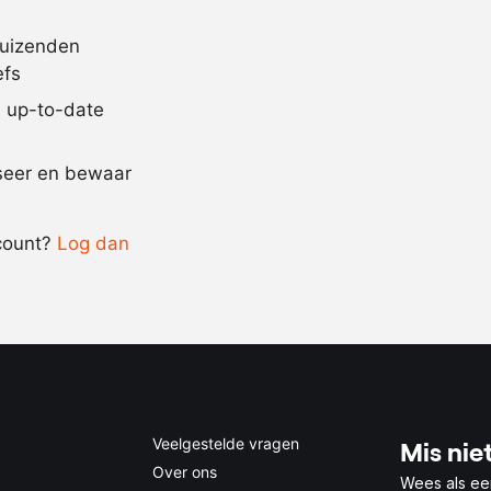
12.5
gram
hazelnootoli
20
gram
praliné
duizenden
efs
190
gram
boter
jd up-to-date
Recept omrekenen
iseer en bewaar
-
+
count?
Log dan
0.5x
1x
2x
4x
Veelgestelde vragen
Mis niet
Over ons
Wees als ee