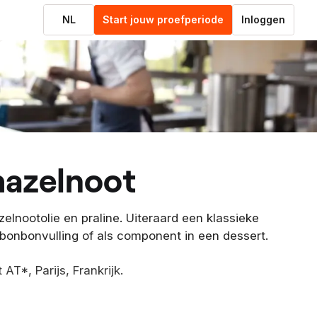
NL
Start jouw proefperiode
Inloggen
hazelnoot
lnootolie en praline. Uiteraard een klassieke
 bonbonvulling of als component in een dessert.
AT*, Parijs, Frankrijk.