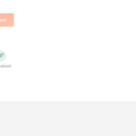
ant
arisch
de