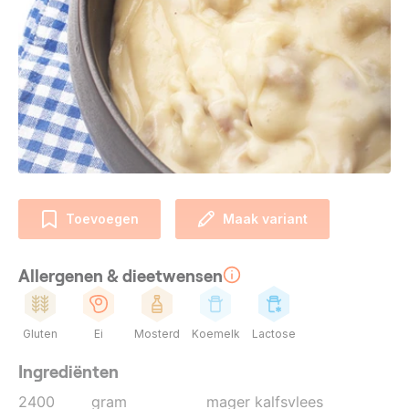
Toevoegen
Maak variant
Allergenen & dieetwensen
Gluten
Ei
Mosterd
Koemelk
Lactose
Ingrediënten
2400
gram
mager kalfsvlees