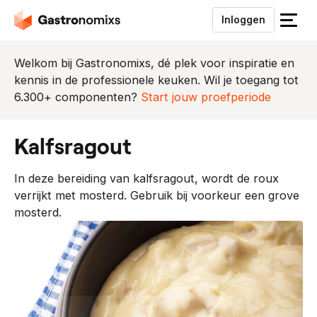
Inloggen
S
l
u
Welkom bij Gastronomixs, dé plek voor inspiratie en
i
kennis in de professionele keuken. Wil je toegang tot
t
6.300+ componenten?
Start jouw proefperiode
h
e
kalfsragout
t
m
In deze bereiding van kalfsragout, wordt de roux
e
verrijkt met mosterd. Gebruik bij voorkeur een grove
n
mosterd.
u