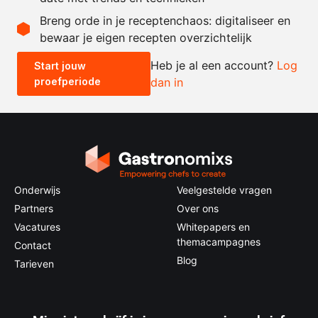
Recept omrekenen
Breng orde in je receptenchaos: digitaliseer en
bewaar je eigen recepten overzichtelijk
-
+
Heb je al een account?
Log
Start jouw
proefperiode
dan in
0.5x
1x
2x
4x
Onderwijs
Veelgestelde vragen
Partners
Over ons
Vacatures
Whitepapers en
themacampagnes
Contact
Blog
Tarieven