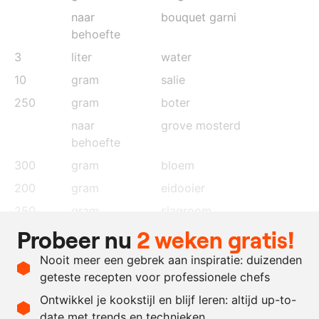
naar
bouquet garni
behoefte
3
liter
water
10
gram
salie
250
gram
boter
naar
grove mosterd
behoefte
300
gram
bloem
200
gram
eidooier
250
gram
slagroom
Probeer nu
2 weken gratis!
naar
zout en peper
behoefte
Nooit meer een gebrek aan inspiratie: duizenden
naar
nootmuskaat
geteste recepten voor professionele chefs
behoefte
Ontwikkel je kookstijl en blijf leren: altijd up-to-
date met trends en technieken