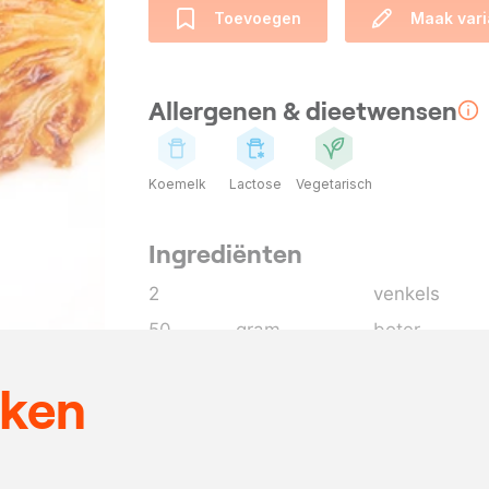
Toevoegen
Maak vari
Allergenen & dieetwensen
Koemelk
Lactose
Vegetarisch
Ingrediënten
2
venkels
50
gram
boter
1
theel.
venkelzaad
eken
1
takje
tijm
naar
Maldon zout
behoefte