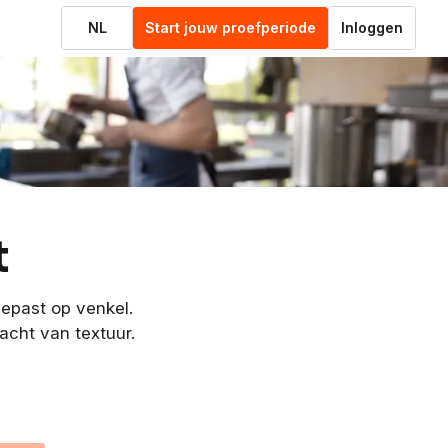
NL
Start jouw proefperiode
Inloggen
t
epast op venkel.
acht van textuur.