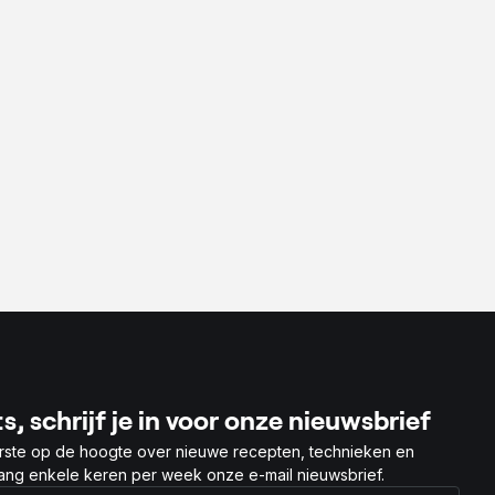
s, schrijf je in voor onze nieuwsbrief
rste op de hoogte over nieuwe recepten, technieken en
vang enkele keren per week onze e-mail nieuwsbrief.