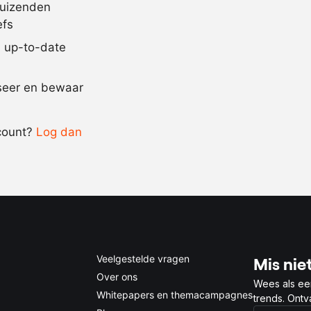
duizenden
naar
suiker
efs
behoefte
jd up-to-date
Recept omrekenen
iseer en bewaar
-
+
count?
Log dan
0.5x
1x
2x
4x
Veelgestelde vragen
Mis niet
Over ons
Wees als ee
Whitepapers en themacampagnes
trends. Ont