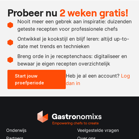
20
gram
kombu
Probeer nu
2 weken gratis!
10
gram
bonitovlokken
Nooit meer een gebrek aan inspiratie: duizenden
40
gram
paling, huid
geteste recepten voor professionele chefs
2
liter
water
Ontwikkel je kookstijl en blijf leren: altijd up-to-
date met trends en technieken
Recept omrekenen
Breng orde in je receptenchaos: digitaliseer en
bewaar je eigen recepten overzichtelijk
-
+
Heb je al een account?
Log
Start jouw
proefperiode
dan in
0.5x
1x
2x
4x
Onderwijs
Veelgestelde vragen
Partners
Over ons