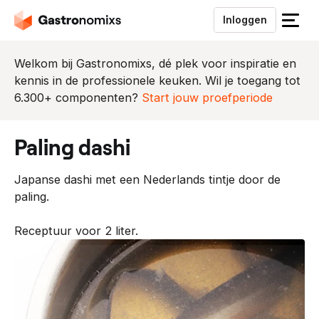
Inloggen
S
l
u
Welkom bij Gastronomixs, dé plek voor inspiratie en
i
kennis in de professionele keuken. Wil je toegang tot
t
6.300+ componenten?
Start jouw proefperiode
h
e
paling dashi
t
m
Japanse dashi met een Nederlands tintje door de
e
paling.
n
u
Receptuur voor 2 liter.