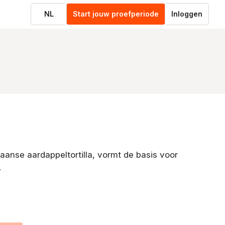
NL
Start jouw proefperiode
Inloggen
paanse aardappeltortilla, vormt de basis voor
.