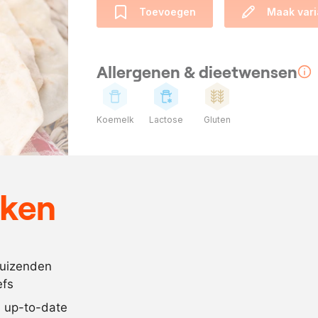
Toevoegen
Maak vari
Allergenen & dieetwensen
Koemelk
Lactose
Gluten
Ingrediënten
500
gram
patentbloem
eken
1
theel.
zout
40
gram
geklaarde bo
40
gram
reuzel
duizenden
efs
350
ml.
lauwwarm wa
jd up-to-date