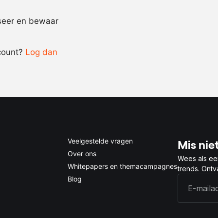
Recept omrekenen
iseer en bewaar
-
+
count?
Log dan
0.5x
1x
2x
4x
Veelgestelde vragen
Mis niet
Over ons
Wees als ee
Whitepapers en themacampagnes
trends. Ont
Blog