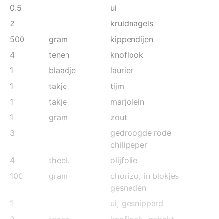
0.5
ui
2
kruidnagels
500
gram
kippendijen
4
tenen
knoflook
1
blaadje
laurier
1
takje
tijm
1
takje
marjolein
1
gram
zout
3
gedroogde rode
chilipeper
4
theel.
olijfolie
100
gram
chorizo
, in blokjes
gesneden
1
ui
, gesnipperd
3
tenen
knoflook
, gehakt