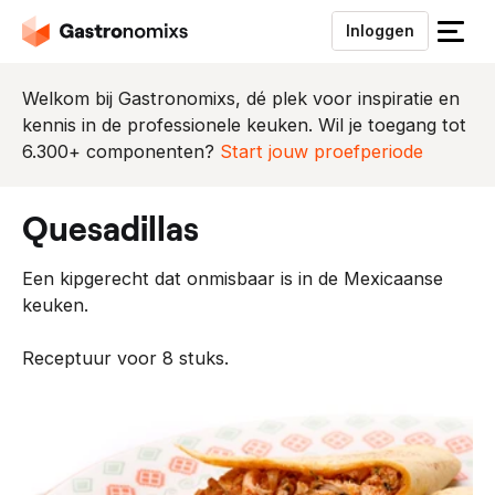
Inloggen
S
l
u
Welkom bij Gastronomixs, dé plek voor inspiratie en
i
kennis in de professionele keuken. Wil je toegang tot
t
6.300+ componenten?
Start jouw proefperiode
h
e
quesadillas
t
m
Een kipgerecht dat onmisbaar is in de Mexicaanse
e
keuken.
n
u
Receptuur voor 8 stuks.