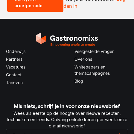
proefperiode
dan in
0.5x
1x
2x
4x
Onderwijs
Veelgestelde vragen
Partners
Over ons
Vacatures
Whitepapers en
themacampagnes
Contact
Blog
Tarieven
Mis niets, schrijf je in voor onze nieuwsbrief
Wees als eerste op de hoogte over nieuwe recepten,
technieken en trends. Ontvang enkele keren per week onze
e-mail nieuwsbrief.