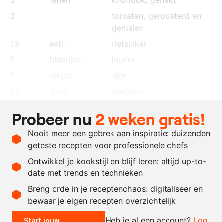
3
tomaten, geroosterd en
gemalen
1.5
eetl.
rietsuiker
2
blaadjes
laurier
2
takjes
tijm
1.5
theel.
oregano
1
gemalen kruidnagel
Probeer nu
2 weken gratis!
2
theel.
gerookt paprikapoeder
Nooit meer een gebrek aan inspiratie: duizenden
tortilla's
geteste recepten voor professionele chefs
zout
Ontwikkel je kookstijl en blijf leren: altijd up-to-
date met trends en technieken
Recept omrekenen
Breng orde in je receptenchaos: digitaliseer en
bewaar je eigen recepten overzichtelijk
-
+
Heb je al een account?
Log
Start jouw