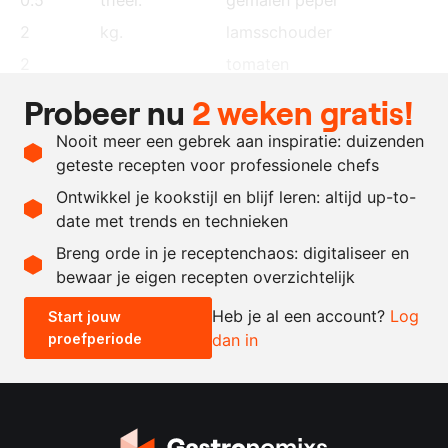
2
kg.
lamsschouder
2
tomaten
250
ml.
kippenbouillon
Probeer nu
2 weken gratis!
4
theel.
droge sherry
Nooit meer een gebrek aan inspiratie: duizenden
naar
koriander
, fijngesneden
geteste recepten voor professionele chefs
behoefte
Ontwikkel je kookstijl en blijf leren: altijd up-to-
date met trends en technieken
Recept omrekenen
Breng orde in je receptenchaos: digitaliseer en
bewaar je eigen recepten overzichtelijk
-
+
Heb je al een account?
Log
Start jouw
proefperiode
dan in
0.5x
1x
2x
4x