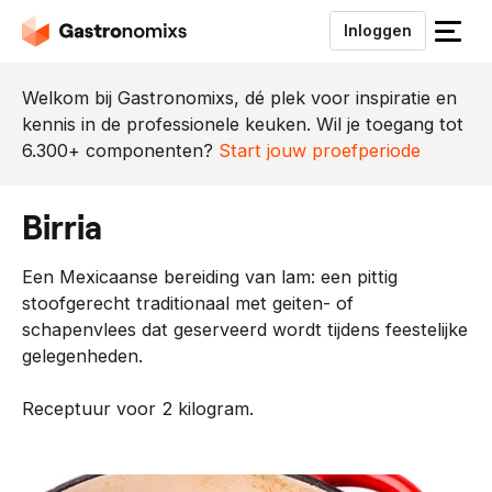
Inloggen
S
l
u
Welkom bij Gastronomixs, dé plek voor inspiratie en
i
kennis in de professionele keuken. Wil je toegang tot
t
6.300+ componenten?
Start jouw proefperiode
h
e
birria
t
m
Een Mexicaanse bereiding van lam: een pittig
e
stoofgerecht traditionaal met geiten- of
n
schapenvlees dat geserveerd wordt tijdens feestelijke
u
gelegenheden.
Receptuur voor 2 kilogram.