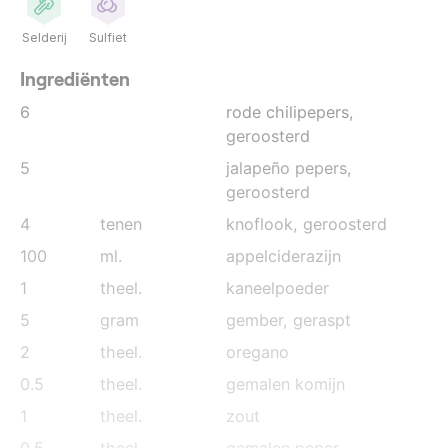
Selderij
Sulfiet
Ingrediënten
6
rode chilipepers
,
geroosterd
5
jalapeño pepers
,
geroosterd
4
tenen
knoflook
, geroosterd
100
ml.
appelciderazijn
1
theel.
kaneelpoeder
5
gram
gember
, geraspt
2
theel.
oregano
0.5
theel.
gemalen komijn
1
theel.
zout
0.5
theel.
gemalen peper