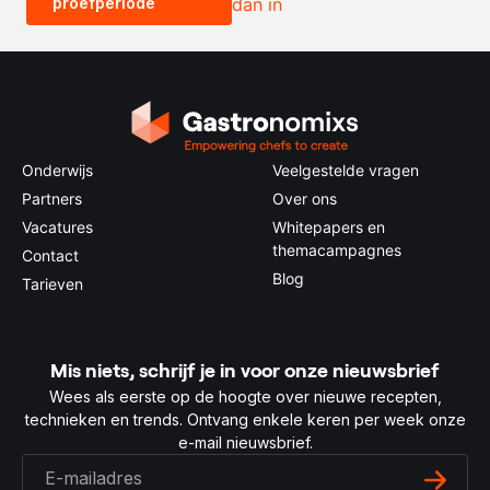
proefperiode
dan in
0.5x
1x
2x
4x
Onderwijs
Veelgestelde vragen
Partners
Over ons
Vacatures
Whitepapers en
themacampagnes
Contact
Blog
Tarieven
Mis niets, schrijf je in voor onze nieuwsbrief
Wees als eerste op de hoogte over nieuwe recepten,
technieken en trends. Ontvang enkele keren per week onze
e-mail nieuwsbrief.