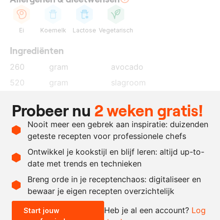
Ei
Koemelk
Lactose
Vegetarisch
Ingrediënten
260
gram
avocado
520
gram
slagroom
195
gram
suiker
Probeer nu
2 weken gratis!
65
gram
water
Nooit meer een gebrek aan inspiratie: duizenden
95
gram
eiwit
geteste recepten voor professionele chefs
10
gram
limoensap
Ontwikkel je kookstijl en blijf leren: altijd up-to-
date met trends en technieken
Recept omrekenen
Breng orde in je receptenchaos: digitaliseer en
bewaar je eigen recepten overzichtelijk
-
+
Heb je al een account?
Log
Start jouw