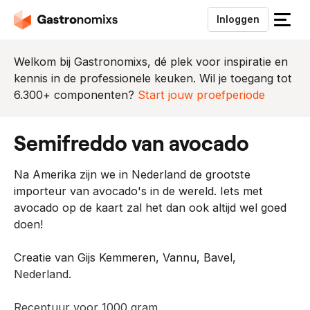
Inloggen
S
l
u
Welkom bij Gastronomixs, dé plek voor inspiratie en
i
kennis in de professionele keuken. Wil je toegang tot
t
6.300+ componenten?
Start jouw proefperiode
h
e
semifreddo van avocado
t
m
Na Amerika zijn we in Nederland de grootste
e
importeur van avocado's in de wereld. Iets met
n
avocado op de kaart zal het dan ook altijd wel goed
u
doen!
Creatie van Gijs Kemmeren, Vannu, Bavel,
Nederland.
Receptuur voor 1000 gram.