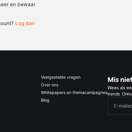
iseer en bewaar
-
+
count?
Log dan
0.5x
1x
2x
4x
Veelgestelde vragen
Mis niet
Over ons
Wees als ee
Whitepapers en themacampagnes
trends. Ont
Blog