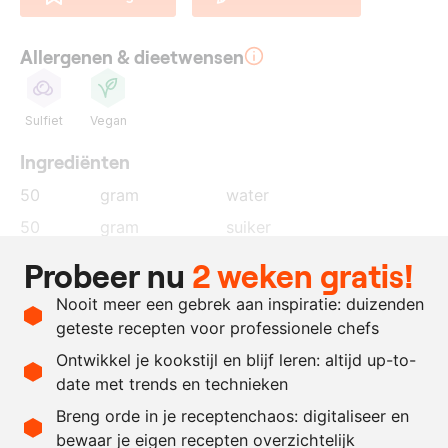
Allergenen & dieetwensen
Sulfiet
Vegan
Ingrediënten
50
gram
water
50
gram
suiker
50
gram
wittewijnazijn
Probeer nu
2 weken gratis!
0.25
theel.
zout
Nooit meer een gebrek aan inspiratie: duizenden
1
winterwortel
, in julienne
geteste recepten voor professionele chefs
gesneden
Ontwikkel je kookstijl en blijf leren: altijd up-to-
date met trends en technieken
Recept omrekenen
Breng orde in je receptenchaos: digitaliseer en
bewaar je eigen recepten overzichtelijk
-
+