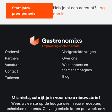
Heb je al een account?
Log
Start jouw
proefperiode
dan in
0.5x
1x
2x
4x
Onderwijs
Veelgestelde vragen
Partners
Over ons
Vacatures
Whitepapers en
themacampagnes
Contact
Blog
Tarieven
Mis niets, schrijf je in voor onze nieuwsbrief
Wees als eerste op de hoogte over nieuwe recepten,
technieken en trends. Ontvang enkele keren per week onze