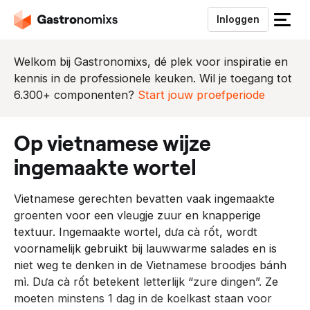
Inloggen
S
l
u
Welkom bij Gastronomixs, dé plek voor inspiratie en
i
kennis in de professionele keuken. Wil je toegang tot
t
6.300+ componenten?
Start jouw proefperiode
h
e
op vietnamese wijze
t
m
ingemaakte wortel
e
n
Vietnamese gerechten bevatten vaak ingemaakte
u
groenten voor een vleugje zuur en knapperige
textuur. Ingemaakte wortel, dưa cà rốt, wordt
voornamelijk gebruikt bij lauwwarme salades en is
niet weg te denken in de Vietnamese broodjes bánh
mì. Dưa cà rốt betekent letterlijk “zure dingen”. Ze
moeten minstens 1 dag in de koelkast staan voor