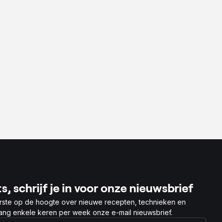
s, schrijf je in voor onze nieuwsbrief
rste op de hoogte over nieuwe recepten, technieken en
vang enkele keren per week onze e-mail nieuwsbrief.