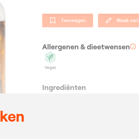
Toevoegen
Maak vari
Allergenen & dieetwensen
Vegan
Ingrediënten
3
liter
water
50
gram
muscovado s
eken
2
ananassen
1
takje
rozemarijn