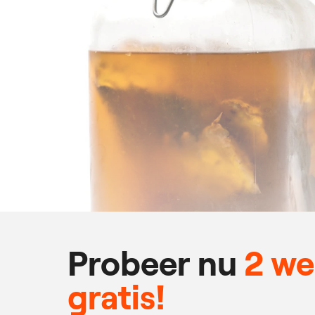
Probeer nu
2 w
gratis!