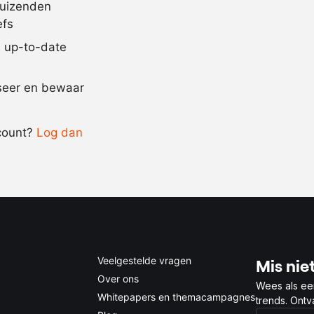
1
kaneelstokje
duizenden
efs
5
gram
kardemom
jd up-to-date
Recept omrekenen
iseer en bewaar
-
+
count?
Log dan
0.5x
1x
2x
4x
Veelgestelde vragen
Mis niet
Over ons
Wees als ee
Whitepapers en themacampagnes
trends. Ont