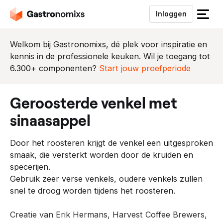
Inloggen
S
l
u
Welkom bij Gastronomixs, dé plek voor inspiratie en
i
kennis in de professionele keuken. Wil je toegang tot
t
6.300+ componenten?
Start jouw proefperiode
h
e
geroosterde venkel met
t
m
sinaasappel
e
n
Door het roosteren krijgt de venkel een uitgesproken
u
smaak, die versterkt worden door de kruiden en
specerijen.
Gebruik zeer verse venkels, oudere venkels zullen
snel te droog worden tijdens het roosteren.
Creatie van Erik Hermans, Harvest Coffee Brewers,