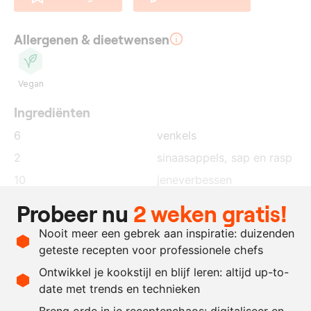
Allergenen & dieetwensen
Vegan
Ingrediënten
6
venkels
2
sinaasappels
, sap en rasp
10
jeneverbessen
1
takjes
rozemarijn
Probeer nu
2 weken gratis!
100
gram
olijfolie
Nooit meer een gebrek aan inspiratie: duizenden
naar
zwarte peper
geteste recepten voor professionele chefs
behoefte
Ontwikkel je kookstijl en blijf leren: altijd up-to-
date met trends en technieken
Recept omrekenen
Breng orde in je receptenchaos: digitaliseer en