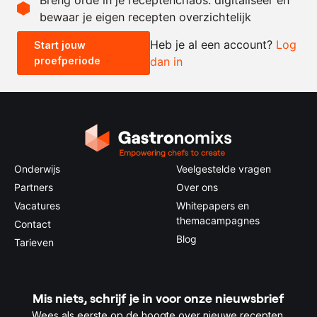
bewaar je eigen recepten overzichtelijk
-
+
Heb je al een account?
Log
Start jouw
proefperiode
dan in
0.5x
1x
2x
4x
Onderwijs
Veelgestelde vragen
Partners
Over ons
Vacatures
Whitepapers en
themacampagnes
Contact
Blog
Tarieven
Mis niets, schrijf je in voor onze nieuwsbrief
Wees als eerste op de hoogte over nieuwe recepten,