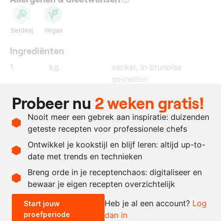
Selderij
Vegan
Ingrediënten
1
kg.
venkel
, in brunoise
gesneden
300
gram
knolselderij
, in brunoise
Probeer nu
2 weken gratis!
gesneden
Nooit meer een gebrek aan inspiratie: duizenden
2
theel.
geroosterd venkelzaad
geteste recepten voor professionele chefs
0.5
gram
xanthaangom
Ontwikkel je kookstijl en blijf leren: altijd up-to-
date met trends en technieken
Recept omrekenen
Breng orde in je receptenchaos: digitaliseer en
bewaar je eigen recepten overzichtelijk
-
+
Heb je al een account?
Log
Start jouw
proefperiode
dan in
0.5x
1x
2x
4x