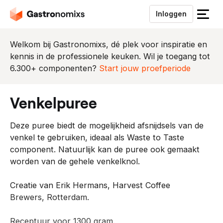
Inloggen
S
l
u
Welkom bij Gastronomixs, dé plek voor inspiratie en
i
kennis in de professionele keuken. Wil je toegang tot
t
6.300+ componenten?
Start jouw proefperiode
h
e
venkelpuree
t
m
Deze puree biedt de mogelijkheid afsnijdsels van de
e
venkel te gebruiken, ideaal als Waste to Taste
n
component. Natuurlijk kan de puree ook gemaakt
u
worden van de gehele venkelknol.
Creatie van Erik Hermans, Harvest Coffee
Brewers, Rotterdam.
Receptuur voor 1300 gram.