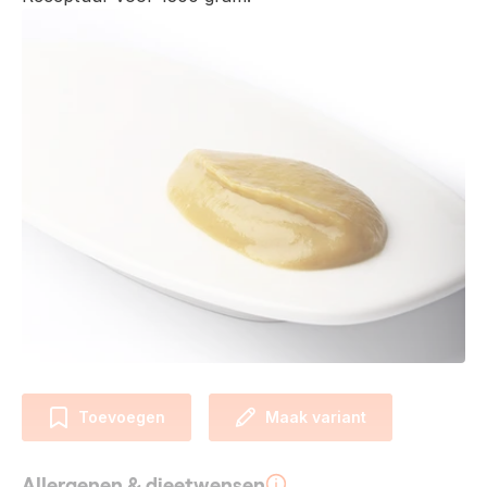
Toevoegen
Maak variant
Allergenen & dieetwensen