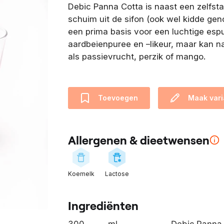
​Debic Panna Cotta is naast een zelfst
e
schuim uit de sifon (ook wel kidde gen
n
een prima basis voor een luchtige esp
t
aardbeienpuree en –likeur, maar kan n
i
als passievrucht, perzik of mango.
Debi
s
o
n
t
Toevoegen
Maak vari
w
i
k
Allergenen & dieetwensen
k
e
l
Koemelk
Lactose
d
m
Ingrediënten
e
t
300
ml.
Debic Panna