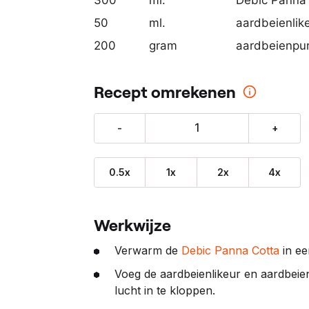
o
50
ml.
aardbeienlik
n
200
gram
aardbeienpu
z
e
p
Recept omrekenen
a
r
-
+
t
n
e
0.5x
1x
2x
4x
r
:
Werkwijze
Verwarm de
Debic Panna Cotta
in ee
Voeg de aardbeienlikeur en aardbei
lucht in te kloppen.