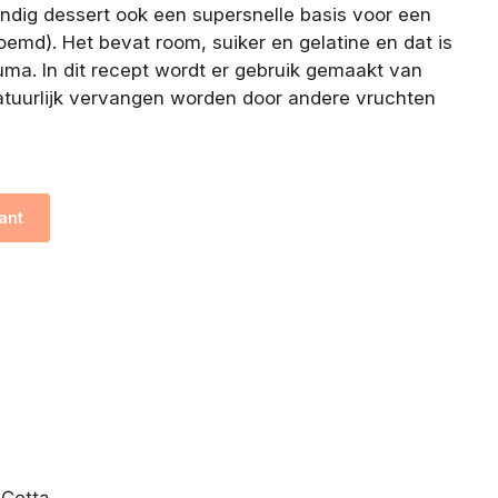
andig dessert ook een supersnelle basis voor een
oemd). Het bevat room, suiker en gelatine en dat is
uma. In dit recept wordt er gebruik gemaakt van
atuurlijk vervangen worden door andere vruchten
cStabielSchuim
ant
 Cotta