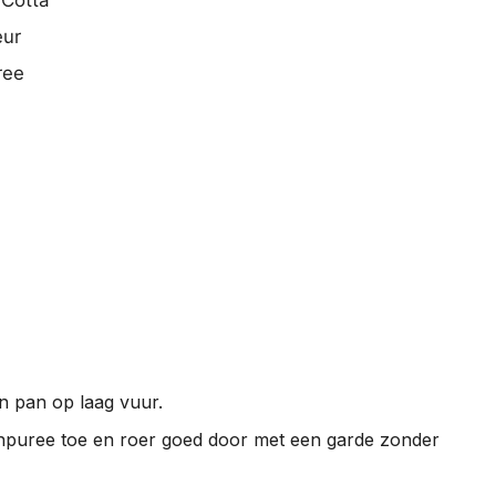
eur
ree
n pan op laag vuur.
enpuree toe en roer goed door met een garde zonder