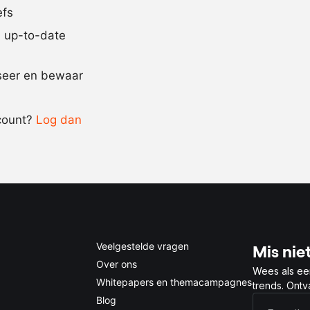
efs
zout en pepe
jd up-to-date
Recept omrekenen
iseer en bewaar
-
+
count?
Log dan
0.5x
1x
2x
4x
Veelgestelde vragen
Mis niet
Over ons
Wees als ee
Whitepapers en themacampagnes
trends. Ont
Blog