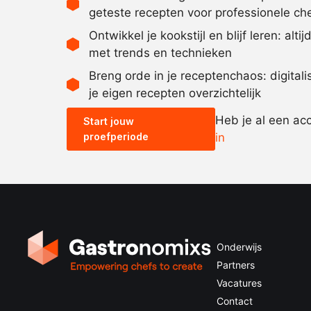
geteste recepten voor professionele ch
Ontwikkel je kookstijl en blijf leren: alti
met trends en technieken
Breng orde in je receptenchaos: digital
je eigen recepten overzichtelijk
Heb je al een ac
Start jouw
proefperiode
in
Onderwijs
Partners
Vacatures
Contact