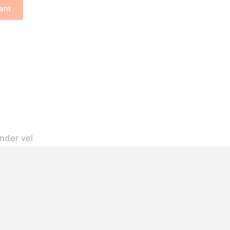
ant
onder vel