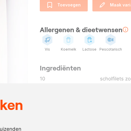
Toevoegen
Maak vari
Allergenen & dieetwensen
Vis
Koemelk
Lactose
Pescotarisch
Ingrediënten
10
scholfilets z
500
gram
taugé
250
gram
winterwortel
eken
250
gram
wit van prei
50
ml.
Pernod
100
gram
boter
duizenden