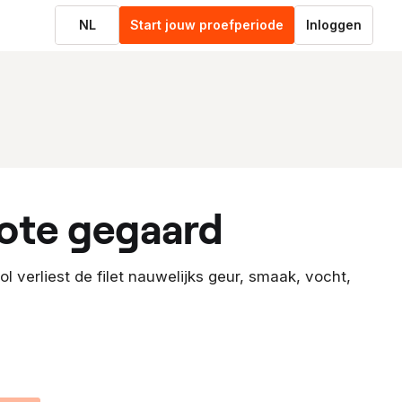
NL
Start jouw proefperiode
Inloggen
llote gegaard
l verliest de filet nauwelijks geur, smaak, vocht,