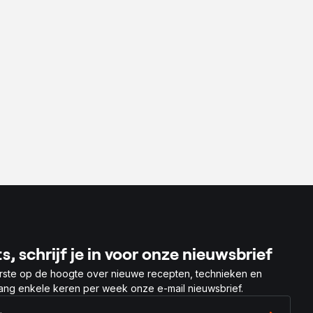
r
s, schrijf je in voor onze nieuwsbrief
rste op de hoogte over nieuwe recepten, technieken en
vang enkele keren per week onze e-mail nieuwsbrief.