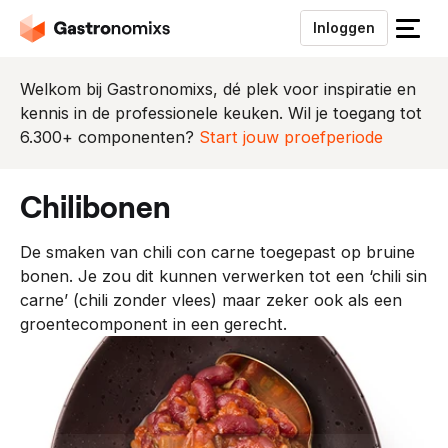
Inloggen
S
l
u
Welkom bij Gastronomixs, dé plek voor inspiratie en
i
kennis in de professionele keuken. Wil je toegang tot
t
6.300+ componenten?
Start jouw proefperiode
h
e
chilibonen
t
m
De smaken van chili con carne toegepast op bruine
e
bonen. Je zou dit kunnen verwerken tot een ‘chili sin
n
carne’ (chili zonder vlees) maar zeker ook als een
u
groentecomponent in een gerecht.