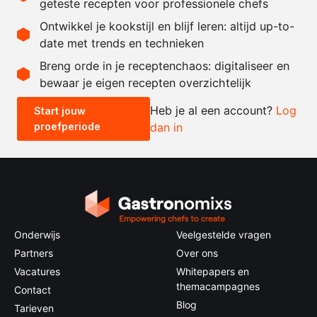
geteste recepten voor professionele chefs
behoefte
Ontwikkel je kookstijl en blijf leren: altijd up-to-
date met trends en technieken
Recept omrekenen
Breng orde in je receptenchaos: digitaliseer en
bewaar je eigen recepten overzichtelijk
-
+
Heb je al een account?
Log
Start jouw
proefperiode
dan in
0.5x
1x
2x
4x
Onderwijs
Veelgestelde vragen
Partners
Over ons
Vacatures
Whitepapers en
themacampagnes
Contact
Blog
Tarieven