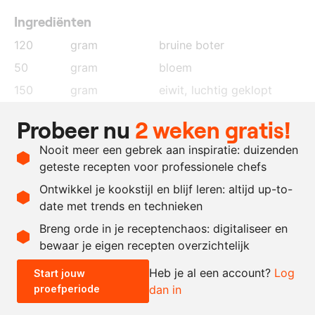
Ingrediënten
120
gram
bruine boter
50
gram
bloem
150
gram
eiwit
, luchtig geklopt
150
gram
poedersuiker
Probeer nu
2 weken gratis!
100
gram
amandelpoeder
Nooit meer een gebrek aan inspiratie: duizenden
1
citroen
, rasp
geteste recepten voor professionele chefs
0.5
vanillepeul
Ontwikkel je kookstijl en blijf leren: altijd up-to-
date met trends en technieken
Recept omrekenen
Breng orde in je receptenchaos: digitaliseer en
bewaar je eigen recepten overzichtelijk
-
+
Heb je al een account?
Log
Start jouw
proefperiode
dan in
0.5x
1x
2x
4x