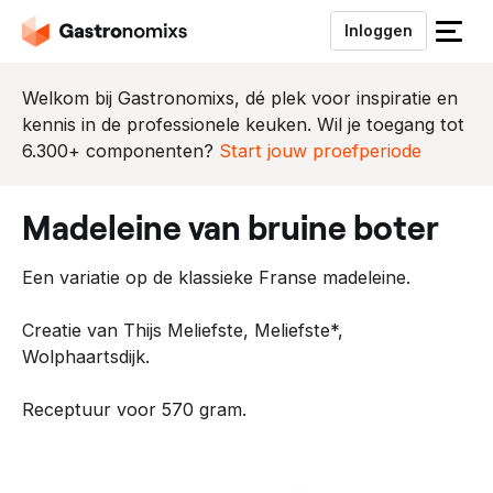
Inloggen
S
l
u
Welkom bij Gastronomixs, dé plek voor inspiratie en
i
kennis in de professionele keuken. Wil je toegang tot
t
6.300+ componenten?
Start jouw proefperiode
h
e
madeleine van bruine boter
t
m
Een variatie op de klassieke Franse madeleine.
e
n
Creatie van Thijs Meliefste, Meliefste*,
u
Wolphaartsdijk.
Receptuur voor 570 gram.