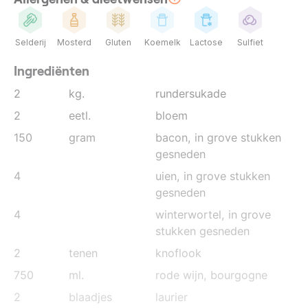
Selderij
Mosterd
Gluten
Koemelk
Lactose
Sulfiet
Ingrediënten
2
kg.
rundersukade
2
eetl.
bloem
150
gram
bacon
, in grove stukken
gesneden
4
uien
, in grove stukken
gesneden
4
winterwortel
, in grove
stukken gesneden
2
tenen
knoflook
750
ml.
rode wijn, bourgogne
2
blaadjes
laurier