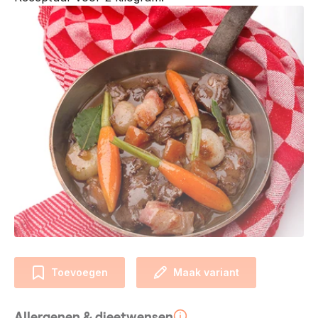
Toevoegen
Maak variant
Allergenen & dieetwensen