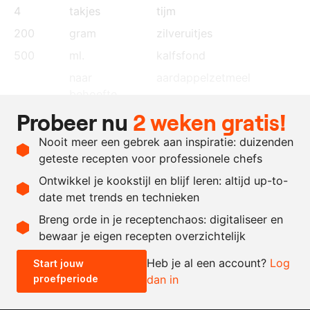
4
takjes
tijm
200
gram
zilveruitjes
500
ml.
kalfsfond
naar
aardappelzetmeel
behoefte
Probeer nu
2 weken gratis!
naar
geklaarde boter
behoefte
Nooit meer een gebrek aan inspiratie: duizenden
naar
zout en peper
geteste recepten voor professionele chefs
behoefte
Ontwikkel je kookstijl en blijf leren: altijd up-to-
date met trends en technieken
Recept omrekenen
Breng orde in je receptenchaos: digitaliseer en
bewaar je eigen recepten overzichtelijk
-
+
Heb je al een account?
Log
Start jouw
proefperiode
dan in
0.5x
1x
2x
4x