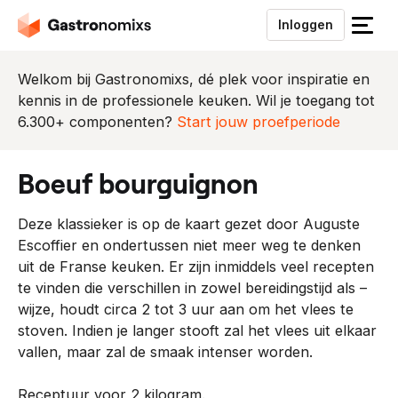
Inloggen
S
l
u
Welkom bij Gastronomixs, dé plek voor inspiratie en
i
kennis in de professionele keuken. Wil je toegang tot
t
6.300+ componenten?
Start jouw proefperiode
h
e
boeuf bourguignon
t
m
Deze klassieker is op de kaart gezet door Auguste
e
Escoffier en ondertussen niet meer weg te denken
n
uit de Franse keuken. Er zijn inmiddels veel recepten
u
te vinden die verschillen in zowel bereidingstijd als –
wijze, houdt circa 2 tot 3 uur aan om het vlees te
stoven. Indien je langer stooft zal het vlees uit elkaar
vallen, maar zal de smaak intenser worden.
Receptuur voor 2 kilogram.