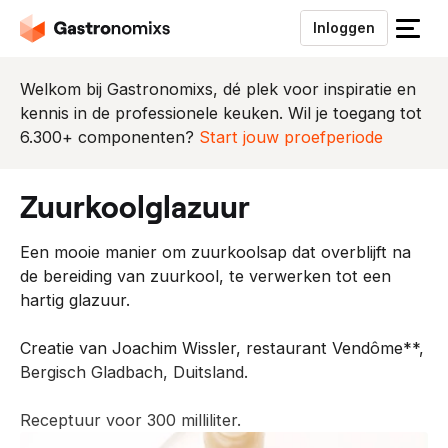
Inloggen
S
l
u
Welkom bij Gastronomixs, dé plek voor inspiratie en
i
kennis in de professionele keuken. Wil je toegang tot
t
6.300+ componenten?
Start jouw proefperiode
h
e
zuurkoolglazuur
t
m
Een mooie manier om zuurkoolsap dat overblijft na
e
de bereiding van zuurkool, te verwerken tot een
n
hartig glazuur.
u
Creatie van Joachim Wissler, restaurant Vendôme**,
Bergisch Gladbach, Duitsland.
Receptuur voor 300 milliliter.