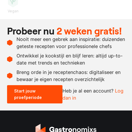
Vegan
Ingrediënten
Probeer nu
2 weken gratis!
200
ml.
appelsap, Granny Smith
Nooit meer een gebrek aan inspiratie: duizenden
1.5
gram
xanthaangom
geteste recepten voor professionele chefs
100
ml.
zuurkoolsap
Ontwikkel je kookstijl en blijf leren: altijd up-to-
date met trends en technieken
Recept omrekenen
Breng orde in je receptenchaos: digitaliseer en
bewaar je eigen recepten overzichtelijk
-
+
Heb je al een account?
Log
Start jouw
proefperiode
dan in
0.5x
1x
2x
4x