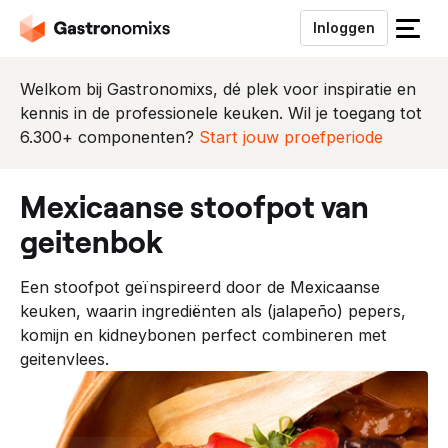
Inloggen
S
l
u
Welkom bij Gastronomixs, dé plek voor inspiratie en
i
kennis in de professionele keuken. Wil je toegang tot
t
6.300+ componenten?
Start jouw proefperiode
h
e
mexicaanse stoofpot van
t
m
geitenbok
e
n
Een stoofpot geïnspireerd door de Mexicaanse
u
keuken, waarin ingrediënten als (jalapeño) pepers,
komijn en kidneybonen perfect combineren met
geitenvlees.