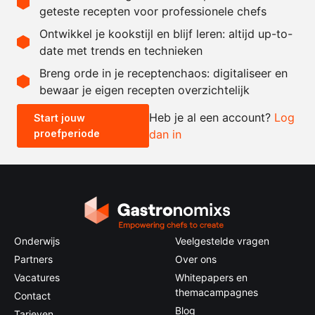
naar
zout en peper
geteste recepten voor professionele chefs
behoefte
Ontwikkel je kookstijl en blijf leren: altijd up-to-
date met trends en technieken
Recept omrekenen
Breng orde in je receptenchaos: digitaliseer en
bewaar je eigen recepten overzichtelijk
-
+
Heb je al een account?
Log
Start jouw
proefperiode
dan in
0.5x
1x
2x
4x
Onderwijs
Veelgestelde vragen
Partners
Over ons
Vacatures
Whitepapers en
themacampagnes
Contact
Blog
Tarieven