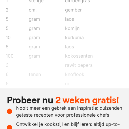
1
stengel
citroengras
2
cm.
gember
5
gram
laos
5
gram
komijn
10
gram
kurkuma
5
gram
laos
100
gram
kokossanten
3
rawit pepers
6
tenen
knoflook
6
ui
400
ml.
kokosmelk
Probeer nu
2 weken gratis!
25
ml.
zonnebloemolie
Nooit meer een gebrek aan inspiratie: duizenden
15
gram
sambal
geteste recepten voor professionele chefs
1
kg.
geitenboknek
Ontwikkel je kookstijl en blijf leren: altijd up-to-