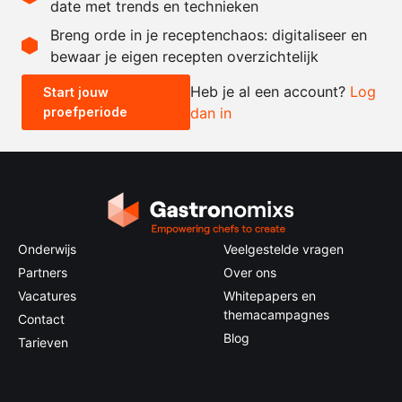
date met trends en technieken
Recept omrekenen
Breng orde in je receptenchaos: digitaliseer en
bewaar je eigen recepten overzichtelijk
-
+
Heb je al een account?
Log
Start jouw
proefperiode
dan in
0.5x
1x
2x
4x
Onderwijs
Veelgestelde vragen
Partners
Over ons
Vacatures
Whitepapers en
themacampagnes
Contact
Blog
Tarieven