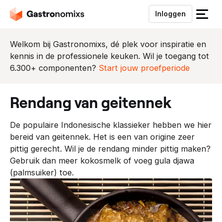
Inloggen
S
l
u
Welkom bij Gastronomixs, dé plek voor inspiratie en
i
kennis in de professionele keuken. Wil je toegang tot
t
6.300+ componenten?
Start jouw proefperiode
h
e
rendang van geitennek
t
m
De populaire Indonesische klassieker hebben we hier
e
bereid van geitennek. Het is een van origine zeer
n
pittig gerecht. Wil je de rendang minder pittig maken?
u
Gebruik dan meer kokosmelk of voeg gula djawa
(palmsuiker) toe.