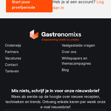
Heb je al een account?
Log
Start jouw
proefperiode
dan in
0.5x
1x
2x
4x
Onderwijs
Veelgestelde vragen
Partners
Over ons
Vacatures
Whitepapers en
themacampagnes
Contact
Blog
Tarieven
Mis niets, schrijf je in voor onze nieuwsbrief
Wees als eerste op de hoogte over nieuwe recepten,
technieken en trends. Ontvang enkele keren per week onze
e-mail nieuwsbrief.