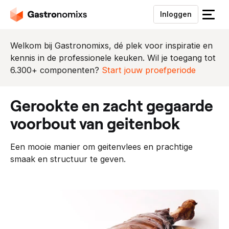
Inloggen
S
l
u
Welkom bij Gastronomixs, dé plek voor inspiratie en
i
kennis in de professionele keuken. Wil je toegang tot
t
6.300+ componenten?
Start jouw proefperiode
h
e
gerookte en zacht gegaarde
t
m
voorbout van geitenbok
e
n
Een mooie manier om geitenvlees en prachtige
u
smaak en structuur te geven.