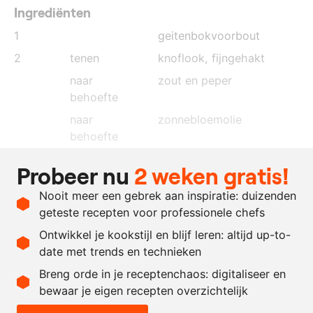
Ingrediënten
1
geitenbokvoorbout
2
tenen
knoflook
, fijngehakt
naar
zout en peper
behoefte
naar
zonnebloemolie
behoefte
50
gram
honing
Probeer nu
2 weken gratis!
5
gram
worcestershiresaus
Nooit meer een gebrek aan inspiratie: duizenden
4
druppels
tabasco
geteste recepten voor professionele chefs
30
gram
tijm
Ontwikkel je kookstijl en blijf leren: altijd up-to-
date met trends en technieken
Recept omrekenen
Breng orde in je receptenchaos: digitaliseer en
bewaar je eigen recepten overzichtelijk
-
+